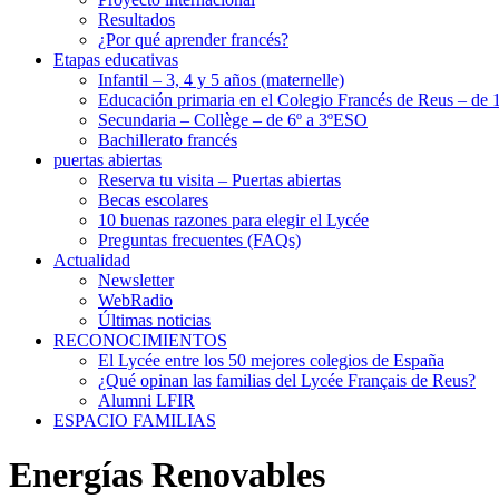
Resultados
¿Por qué aprender francés?
Etapas educativas
Infantil – 3, 4 y 5 años (maternelle)
Educación primaria en el Colegio Francés de Reus – de 1
Secundaria – Collège – de 6º a 3ºESO
Bachillerato francés
puertas abiertas
Reserva tu visita – Puertas abiertas
Becas escolares
10 buenas razones para elegir el Lycée
Preguntas frecuentes (FAQs)
Actualidad
Newsletter
WebRadio
Últimas noticias
RECONOCIMIENTOS
El Lycée entre los 50 mejores colegios de España
¿Qué opinan las familias del Lycée Français de Reus?
Alumni LFIR
ESPACIO FAMILIAS
Energías Renovables