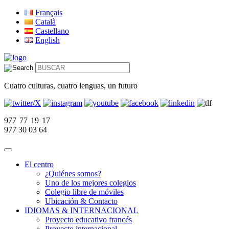
Français
Català
Castellano
English
Cuatro culturas, cuatro lenguas, un futuro
977 77 19 17
977 30 03 64
El centro
¿Quiénes somos?
Uno de los mejores colegios
Colegio libre de móviles
Ubicación & Contacto
IDIOMAS & INTERNACIONAL
Proyecto educativo francés
Proyecto internacional