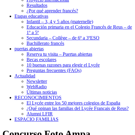
Resultados
¿Por qué aprender francés?
Etapas educativas
Infantil – 3, 4 y 5 años (maternelle)
Educación primaria en el Colegio Francés de Reus – de
1º a 5º
Secundaria – Collège – de 6º a 3ºESO
Bachillerato francés
puertas abiertas
Reserva tu visita – Puertas abiertas
Becas escolares
10 buenas razones para elegir el Lycée
Preguntas frecuentes (FAQs)
Actualidad
Newsletter
WebRadio
Últimas noticias
RECONOCIMIENTOS
El Lycée entre los 50 mejores colegios de España
¿Qué opinan las familias del Lycée Français de Reus?
Alumni LFIR
ESPACIO FAMILIAS
Concurso Foto Ampa