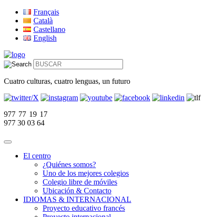
Français
Català
Castellano
English
Cuatro culturas, cuatro lenguas, un futuro
977 77 19 17
977 30 03 64
El centro
¿Quiénes somos?
Uno de los mejores colegios
Colegio libre de móviles
Ubicación & Contacto
IDIOMAS & INTERNACIONAL
Proyecto educativo francés
Proyecto internacional