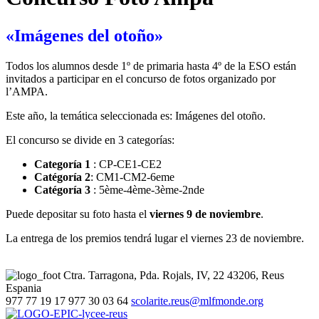
«Imágenes del otoño»
Todos los alumnos desde 1º de primaria hasta 4º de la ESO están
invitados a participar en el concurso de fotos organizado por
l’AMPA.
Este año, la temática seleccionada es: Imágenes del otoño.
El concurso se divide en 3 categorías:
Categoría 1
: CP‐CE1‐CE2
Catégoría 2
: CM1‐CM2‐6eme
Catégoría 3
: 5ème‐4ème‐3ème‐2nde
Puede depositar su foto hasta el
viernes 9 de noviembre
.
La entrega de los premios tendrá lugar el viernes 23 de noviembre.
Ctra. Tarragona, Pda. Rojals, IV, 22
43206, Reus
Espania
977 77 19 17
977 30 03 64
scolarite.reus@mlfmonde.org