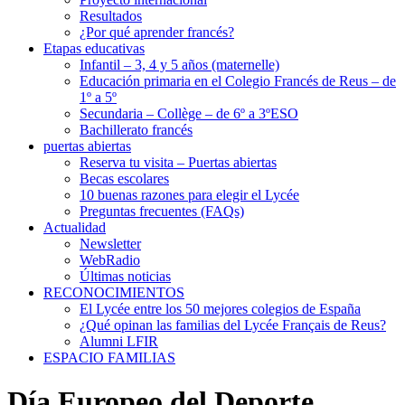
Resultados
¿Por qué aprender francés?
Etapas educativas
Infantil – 3, 4 y 5 años (maternelle)
Educación primaria en el Colegio Francés de Reus – de
1º a 5º
Secundaria – Collège – de 6º a 3ºESO
Bachillerato francés
puertas abiertas
Reserva tu visita – Puertas abiertas
Becas escolares
10 buenas razones para elegir el Lycée
Preguntas frecuentes (FAQs)
Actualidad
Newsletter
WebRadio
Últimas noticias
RECONOCIMIENTOS
El Lycée entre los 50 mejores colegios de España
¿Qué opinan las familias del Lycée Français de Reus?
Alumni LFIR
ESPACIO FAMILIAS
Día Europeo del Deporte