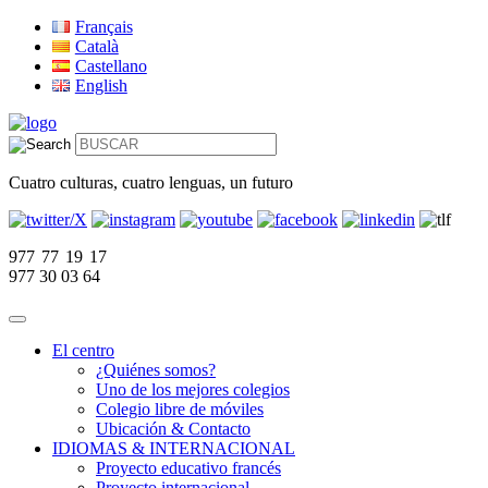
Français
Català
Castellano
English
Cuatro culturas, cuatro lenguas, un futuro
977 77 19 17
977 30 03 64
El centro
¿Quiénes somos?
Uno de los mejores colegios
Colegio libre de móviles
Ubicación & Contacto
IDIOMAS & INTERNACIONAL
Proyecto educativo francés
Proyecto internacional