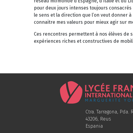
réseau mlfmonde d’Espagne, d’Italie et du Lib
pour deux jours intenses toujours consacrés 
le sens et la direction que l’on veut donner 
connaitre mes valeurs pour mieux agir sur m
Ces rencontres permettent à nos élèves de s’
expériences riches et constructives de mobili
Ctra. Tarragona, Pda. R
43206, Reus
Espania