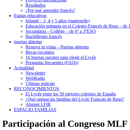
Resultados
¿Por qué aprender francés?
Etapas educativas
Infantil – 3, 4 y 5 años (maternelle)
Educación primaria en el Colegio Francés de Reus – de 1
Secundaria – Collège – de 6º a 3ºESO
Bachillerato francés
puertas abiertas
Reserva tu visita – Puertas abiertas
Becas escolares
10 buenas razones para elegir el Lycée
Preguntas frecuentes (FAQs)
Actualidad
Newsletter
WebRadio
Últimas noticias
RECONOCIMIENTOS
El Lycée entre los 50 mejores colegios de España
¿Qué opinan las familias del Lycée Français de Reus?
Alumni LFIR
ESPACIO FAMILIAS
Participación al Congreso MLF