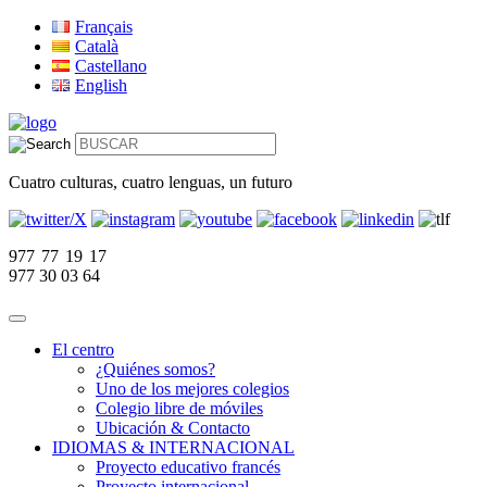
Français
Català
Castellano
English
Cuatro culturas, cuatro lenguas, un futuro
977 77 19 17
977 30 03 64
El centro
¿Quiénes somos?
Uno de los mejores colegios
Colegio libre de móviles
Ubicación & Contacto
IDIOMAS & INTERNACIONAL
Proyecto educativo francés
Proyecto internacional