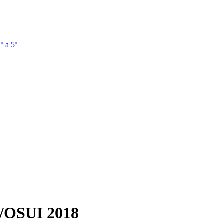
º a 5º
 /OSUI 2018