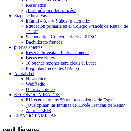
Resultados
¿Por qué aprender francés?
Etapas educativas
Infantil – 3, 4 y 5 años (maternelle)
Educación primaria en el Colegio Francés de Reus – de
1º a 5º
Secundaria – Collège – de 6º a 3ºESO
Bachillerato francés
puertas abiertas
Reserva tu visita – Puertas abiertas
Becas escolares
10 buenas razones para elegir el Lycée
Preguntas frecuentes (FAQs)
Actualidad
Newsletter
WebRadio
Últimas noticias
RECONOCIMIENTOS
El Lycée entre los 50 mejores colegios de España
¿Qué opinan las familias del Lycée Français de Reus?
Alumni LFIR
ESPACIO FAMILIAS
red liceos