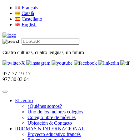
Français
Català
Castellano
English
Cuatro culturas, cuatro lenguas, un futuro
977 77 19 17
977 30 03 64
El centro
¿Quiénes somos?
Uno de los mejores colegios
Colegio libre de móviles
Ubicación & Contacto
IDIOMAS & INTERNACIONAL
Proyecto educativo francés
Proyecto internacional