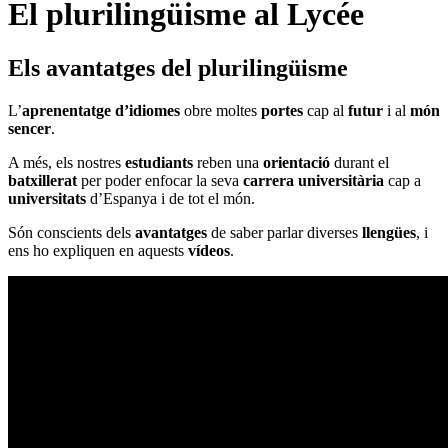
El plurilingüisme al Lycée
Els
avantatges
del
plurilingüisme
L’
aprenentatge d’idiomes
obre moltes
portes
cap al
futur
i al
món
sencer
.
A més, els nostres
estudiants
reben una
orientació
durant el
batxillerat
per poder enfocar la seva
carrera universitària
cap a
universitats
d’Espanya i de tot el món.
Són conscients dels
avantatges
de saber parlar diverses
llengües
, i
ens ho expliquen en aquests
vídeos
.