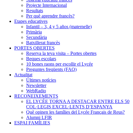
Projecte Internacional
Resultats
Per què aprendre francès?
Etapes educatives
Infantil – 3, 4 y 5 años (maternelle)
Primària
Secundària
Batxillerat francès
PORTES OBERTES
Reserva la teva visita – Portes obertes
Beques escolars
10 bones raons per escollir el Lycée
Preguntes freqüents (FAQ)
Actualitat
Últimes notícies
Newsletter
WebRadio
RECONEIXEMENTS
EL LYCÉE TORNA A DESTACAR ENTRE ELS 50
COL·LEGIS EXCEL·LENTS D’ESPANYA
Què opinen les famílies del Lycée Français de Reus?
Alumni LFIR
ESPAI FAMÍLIES