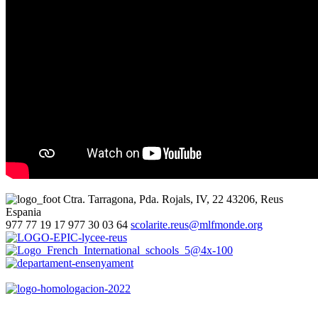
Ctra. Tarragona, Pda. Rojals, IV, 22
43206, Reus
Espania
977 77 19 17
977 30 03 64
scolarite.reus@mlfmonde.org