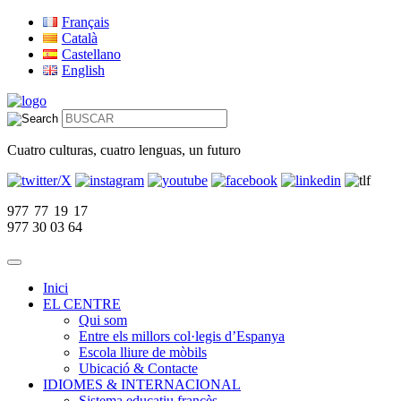
Français
Català
Castellano
English
Cuatro culturas, cuatro lenguas, un futuro
977 77 19 17
977 30 03 64
Inici
EL CENTRE
Qui som
Entre els millors col·legis d’Espanya
Escola lliure de mòbils
Ubicació & Contacte
IDIOMES & INTERNACIONAL
Sistema educatiu francès