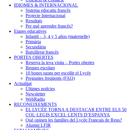
IDIOMES & INTERNACIONAL
Sistema educatiu francès
Projecte Internacional
Resultats
Per què aprendre francès?
Etapes educatives
Infantil – 3, 4 y 5 años (maternelle)
Primària
Secundària
Batxillerat francès
PORTES OBERTES
Reserva la teva visita – Portes obertes
Beques escolars
10 bones raons per escollir el Lycée
Preguntes freqüents (FAQ)
Actualitat
Últimes notícies
Newsletter
WebRadio
RECONEIXEMENTS
EL LYCÉE TORNA A DESTACAR ENTRE ELS 50
COL·LEGIS EXCEL·LENTS D’ESPANYA
Què opinen les famílies del Lycée Français de Reus?
Alumni LFIR