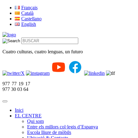
Français
Català
Castellano
English
Cuatro culturas, cuatro lenguas, un futuro
977 77 19 17
977 30 03 64
Inici
EL CENTRE
Qui som
Entre els millors col·legis d’Espanya
Escola lliure de mòbils
Ubicació & Contacte