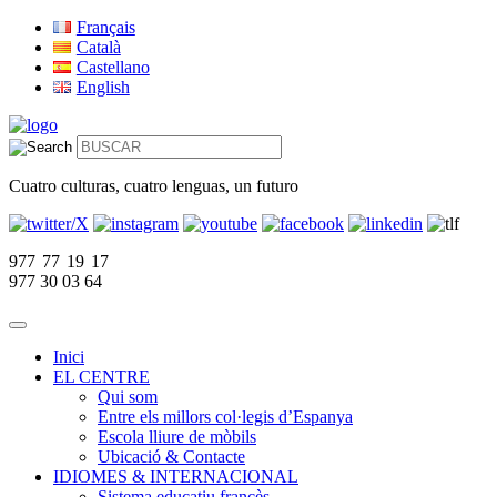
Français
Català
Castellano
English
Cuatro culturas, cuatro lenguas, un futuro
977 77 19 17
977 30 03 64
Inici
EL CENTRE
Qui som
Entre els millors col·legis d’Espanya
Escola lliure de mòbils
Ubicació & Contacte
IDIOMES & INTERNACIONAL
Sistema educatiu francès