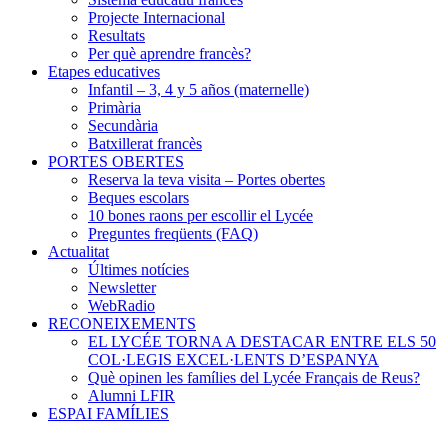
Projecte Internacional
Resultats
Per què aprendre francès?
Etapes educatives
Infantil – 3, 4 y 5 años (maternelle)
Primària
Secundària
Batxillerat francès
PORTES OBERTES
Reserva la teva visita – Portes obertes
Beques escolars
10 bones raons per escollir el Lycée
Preguntes freqüents (FAQ)
Actualitat
Últimes notícies
Newsletter
WebRadio
RECONEIXEMENTS
EL LYCÉE TORNA A DESTACAR ENTRE ELS 50
COL·LEGIS EXCEL·LENTS D’ESPANYA
Què opinen les famílies del Lycée Français de Reus?
Alumni LFIR
ESPAI FAMÍLIES