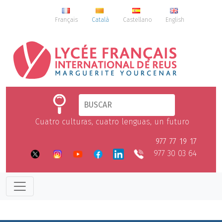
Français
Català
Castellano
English
Cuatro culturas, cuatro lenguas, un futuro
977 77 19 17
977 30 03 64