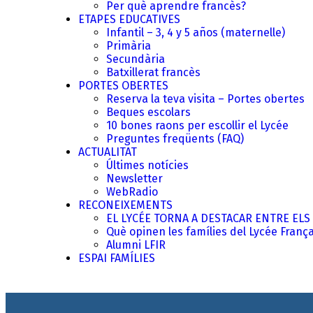
Per què aprendre francès?
ETAPES EDUCATIVES
Infantil – 3, 4 y 5 años (maternelle)
Primària
Secundària
Batxillerat francès
PORTES OBERTES
Reserva la teva visita – Portes obertes
Beques escolars
10 bones raons per escollir el Lycée
Preguntes freqüents (FAQ)
ACTUALITAT
Últimes notícies
Newsletter
WebRadio
RECONEIXEMENTS
EL LYCÉE TORNA A DESTACAR ENTRE ELS 
Què opinen les famílies del Lycée Franç
Alumni LFIR
ESPAI FAMÍLIES