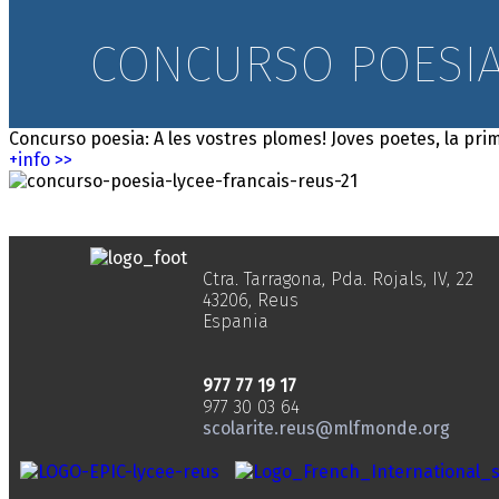
CONCURSO POESIA:
Concurso
poesia
: A les vostres plomes! Joves poetes, la
pri
+info >>
Ctra. Tarragona, Pda. Rojals, IV, 22
43206, Reus
Espania
977 77 19 17
977 30 03 64
scolarite.reus@mlfmonde.org