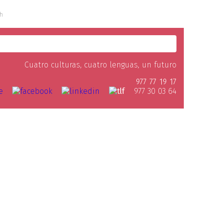
sh
Cuatro culturas, cuatro lenguas, un futuro
977 77 19 17
977 30 03 64