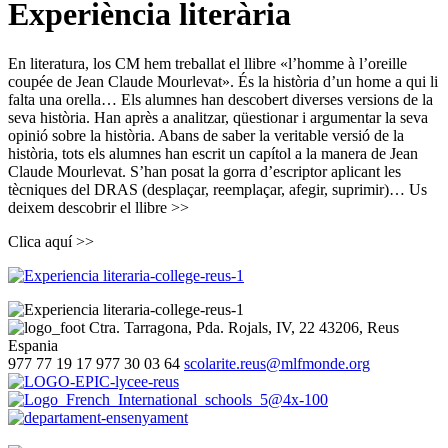
Experiència literària
En literatura, los CM hem treballat el llibre «l’homme à l’oreille
coupée de Jean Claude Mourlevat». És la història d’un home a qui li
falta una orella… Els alumnes han descobert diverses versions de la
seva història. Han après a analitzar, qüestionar i argumentar la seva
opinió sobre la història. Abans de saber la veritable versió de la
història, tots els alumnes han escrit un capítol a la manera de Jean
Claude Mourlevat. S’han posat la gorra d’escriptor aplicant les
tècniques del DRAS (desplaçar, reemplaçar, afegir, suprimir)… Us
deixem descobrir el llibre >>
Clica aquí >>
Ctra. Tarragona, Pda. Rojals, IV, 22
43206, Reus
Espania
977 77 19 17
977 30 03 64
scolarite.reus@mlfmonde.org