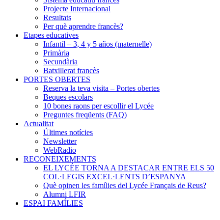
Projecte Internacional
Resultats
Per què aprendre francès?
Etapes educatives
Infantil – 3, 4 y 5 años (maternelle)
Primària
Secundària
Batxillerat francès
PORTES OBERTES
Reserva la teva visita – Portes obertes
Beques escolars
10 bones raons per escollir el Lycée
Preguntes freqüents (FAQ)
Actualitat
Últimes notícies
Newsletter
WebRadio
RECONEIXEMENTS
EL LYCÉE TORNA A DESTACAR ENTRE ELS 50
COL·LEGIS EXCEL·LENTS D’ESPANYA
Què opinen les famílies del Lycée Français de Reus?
Alumni LFIR
ESPAI FAMÍLIES