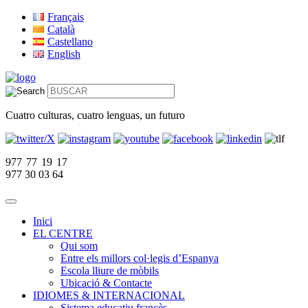
Français
Català
Castellano
English
Cuatro culturas, cuatro lenguas, un futuro
977 77 19 17
977 30 03 64
Inici
EL CENTRE
Qui som
Entre els millors col·legis d’Espanya
Escola lliure de mòbils
Ubicació & Contacte
IDIOMES & INTERNACIONAL
Sistema educatiu francès