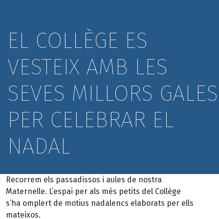
EL COLLÈGE ES
VESTEIX AMB LES
SEVES MILLORS GALES
PER CELEBRAR EL
NADAL
Recorrem els passadissos i aules de nostra
Maternelle. L’espai per als més petits del Collège
s’ha omplert de motius nadalencs elaborats per ells
mateixos.