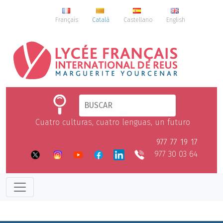
Français
Català
Castellano
English
Cuatro culturas, cuatro lenguas, un futuro
977 77 19 17
977 30 03 64