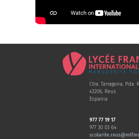
Ctra. Tarragona, Pda. R
43206, Reus
Espania
977 77 19 17
977 30 03 64
scolarite.reus@mlfm