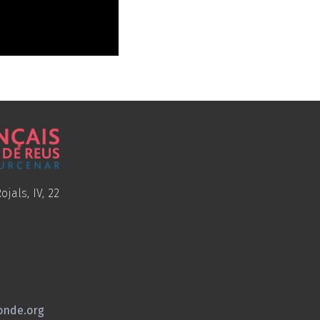
ojals, IV, 22
onde.org