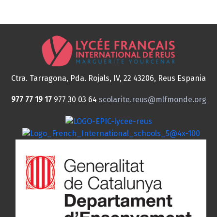
Ctra. Tarragona, Pda. Rojals, IV, 22
43206, Reus
Espania
977 77 19 17
977 30 03 64
scolarite.reus@mlfmonde.org