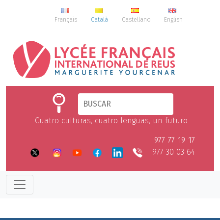
Français
Català
Castellano
English
Cuatro culturas, cuatro lenguas, un futuro
977 77 19 17
977 30 03 64