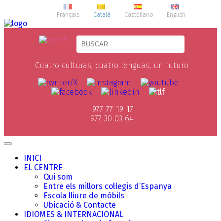
Français
Català
Castellano
English
Cuatro culturas, cuatro lenguas, un futuro
977 77 19 17
977 30 03 64
INICI
EL CENTRE
Qui som
Entre els millors col·legis d’Espanya
Escola lliure de mòbils
Ubicació & Contacte
IDIOMES & INTERNACIONAL