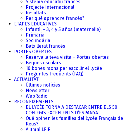
Sistema educatiu francès
Projecte Internacional
Resultats
Per què aprendre francès?
ETAPES EDUCATIVES
Infantil – 3, 4 y 5 años (maternelle)
Primària
Secundària
Batxillerat francès
PORTES OBERTES
Reserva la teva visita – Portes obertes
Beques escolars
10 bones raons per escollir el Lycée
Preguntes freqüents (FAQ)
ACTUALITAT
Últimes notícies
Newsletter
WebRadio
RECONEIXEMENTS
EL LYCÉE TORNA A DESTACAR ENTRE ELS 50
COL·LEGIS EXCEL·LENTS D’ESPANYA
Què opinen les famílies del Lycée Français de
Reus?
Alumni LFIR