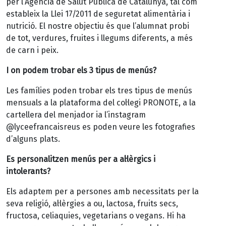
per l’Agència de Salut Pública de Catalunya, tal com
estableix la Llei 17/2011 de seguretat alimentària i
nutrició. El nostre objectiu és que l’alumnat probi
de tot, verdures, fruites i llegums diferents, a més
de carn i peix.
I on podem trobar els 3 tipus de menús?
Les famílies poden trobar els tres tipus de menús
mensuals a la plataforma del col·legi PRONOTE, a la
cartellera del menjador ia l’instagram
@lyceefrancaisreus es poden veure les fotografies
d’alguns plats.
Es personalitzen menús per a al·lèrgics i
intolerants?
Els adaptem per a persones amb necessitats per la
seva religió, al·lèrgies a ou, lactosa, fruits secs,
fructosa, celiaquies, vegetarians o vegans. Hi ha