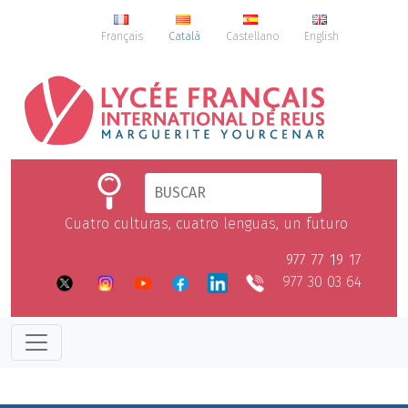
Français
Català
Castellano
English
Cuatro culturas, cuatro lenguas, un futuro
977 77 19 17
977 30 03 64