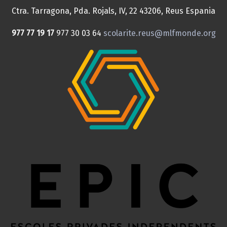
Ctra. Tarragona, Pda. Rojals, IV, 22
43206, Reus
Espania
977 77 19 17
977 30 03 64
scolarite.reus@mlfmonde.org