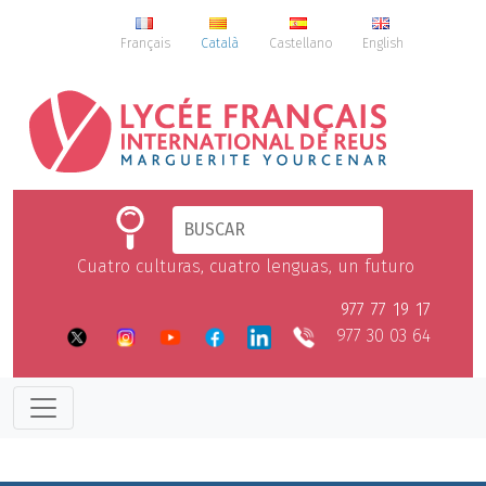
Français
Català
Castellano
English
Cuatro culturas, cuatro lenguas, un futuro
977 77 19 17
977 30 03 64