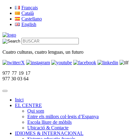
Français
Català
Castellano
English
Cuatro culturas, cuatro lenguas, un futuro
977 77 19 17
977 30 03 64
Inici
EL CENTRE
Qui som
Entre els millors col·legis d’Espanya
Escola lliure de mòbils
Ubicació & Contacte
IDIOMES & INTERNACIONAL
Sistema educatiu francès