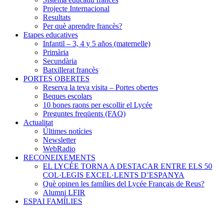
Projecte Internacional
Resultats
Per què aprendre francès?
Etapes educatives
Infantil – 3, 4 y 5 años (maternelle)
Primària
Secundària
Batxillerat francès
PORTES OBERTES
Reserva la teva visita – Portes obertes
Beques escolars
10 bones raons per escollir el Lycée
Preguntes freqüents (FAQ)
Actualitat
Últimes notícies
Newsletter
WebRadio
RECONEIXEMENTS
EL LYCÉE TORNA A DESTACAR ENTRE ELS 50
COL·LEGIS EXCEL·LENTS D’ESPANYA
Què opinen les famílies del Lycée Français de Reus?
Alumni LFIR
ESPAI FAMÍLIES