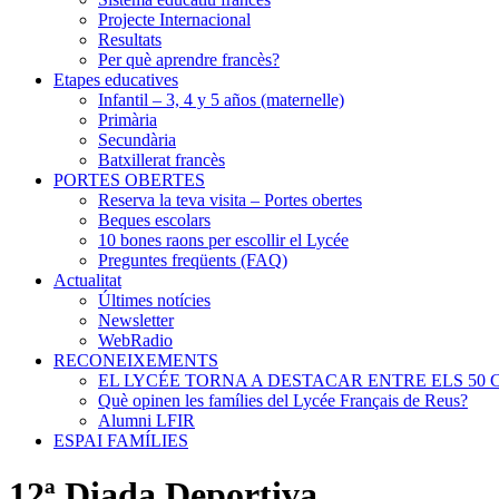
Projecte Internacional
Resultats
Per què aprendre francès?
Etapes educatives
Infantil – 3, 4 y 5 años (maternelle)
Primària
Secundària
Batxillerat francès
PORTES OBERTES
Reserva la teva visita – Portes obertes
Beques escolars
10 bones raons per escollir el Lycée
Preguntes freqüents (FAQ)
Actualitat
Últimes notícies
Newsletter
WebRadio
RECONEIXEMENTS
EL LYCÉE TORNA A DESTACAR ENTRE ELS 50 
Què opinen les famílies del Lycée Français de Reus?
Alumni LFIR
ESPAI FAMÍLIES
12ª Diada Deportiva