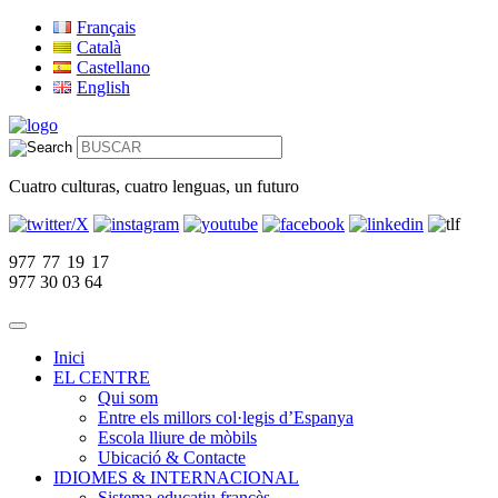
Français
Català
Castellano
English
Cuatro culturas, cuatro lenguas, un futuro
977 77 19 17
977 30 03 64
Inici
EL CENTRE
Qui som
Entre els millors col·legis d’Espanya
Escola lliure de mòbils
Ubicació & Contacte
IDIOMES & INTERNACIONAL
Sistema educatiu francès