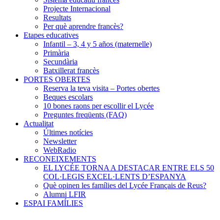
Projecte Internacional
Resultats
Per què aprendre francès?
Etapes educatives
Infantil – 3, 4 y 5 años (maternelle)
Primària
Secundària
Batxillerat francès
PORTES OBERTES
Reserva la teva visita – Portes obertes
Beques escolars
10 bones raons per escollir el Lycée
Preguntes freqüents (FAQ)
Actualitat
Últimes notícies
Newsletter
WebRadio
RECONEIXEMENTS
EL LYCÉE TORNA A DESTACAR ENTRE ELS 50
COL·LEGIS EXCEL·LENTS D’ESPANYA
Què opinen les famílies del Lycée Français de Reus?
Alumni LFIR
ESPAI FAMÍLIES