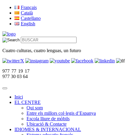
Français
Català
Castellano
English
Cuatro culturas, cuatro lenguas, un futuro
977 77 19 17
977 30 03 64
Inici
EL CENTRE
Qui som
Entre els millors col·legis d’Espanya
Escola lliure de mòbils
Ubicació & Contacte
IDIOMES & INTERNACIONAL
Sistema educatiu francès