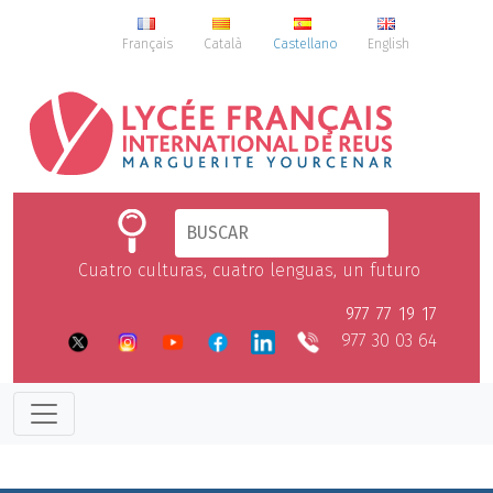
Français
Català
Castellano
English
Cuatro culturas, cuatro lenguas, un futuro
977 77 19 17
977 30 03 64