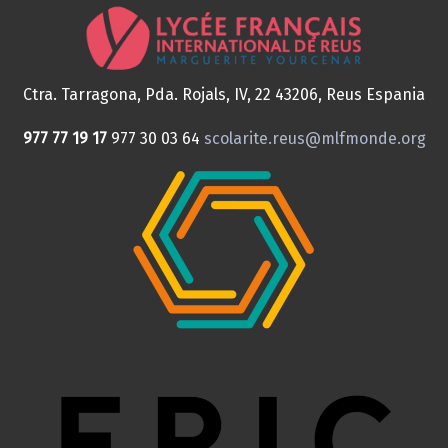
Ctra. Tarragona, Pda. Rojals, IV, 22
43206, Reus
Espania
977 77 19 17
977 30 03 64
scolarite.reus@mlfmonde.org