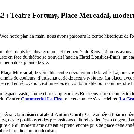
CE2 : Teatre Fortuny, Place Mercadal, moder
Avec notre plan en main, nous avons parcouru le centre historique de Re
l’un des points les plus reconnus et fréquentés de Reus. Là, nous avons p
ste en face du théâtre se trouvait l’ancien
Hotel Londres-París
, un ét
mmerciale et pleine de vie.
a
Plaça Mercadal
, le véritable centre névralgique de la ville. Là, nou
remplis de couleurs, d’artisanat et de douceurs typiques. La place, avec 
llement en rénovation, est un espace incontournable pour comprendre l’e
 un espace vaste, animé et très apprécié des Réuséens, qui se connecte 
é du
Centre
Commercial La Fira
, où cette année s’est célébrée
La Gra
spécial : la
maison natale d’Antoni Gaudí
. Cette année est particuliè
ités, des expositions et des propositions culturelles dédiées à ce génial 
 figure clé du modernisme catalan et prend encore plus de place cette an
l de l’architecture moderniste.