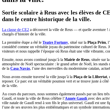
Sortie scolaire à Reus avec les élèves de 
dans le centre historique de la ville.
La classe de CE2
a découvert la ville de Reus — et quelle aventure ! 
chargés d’histoire de la ville.
La première étape a été le
Teatre Fortuny
, situé sur la
Plaça Prim
, 
considéré comme un véritable joyau du patrimoine culturel de Reus. Ju
visiteurs et nous rappelle l’époque où Reus était une ville vibrante, co
Ensuite, nous avons continué jusqu’à la
Mairie de Reus
, située sur l
atmosphère de Noël spectaculaire : le grand arbre de Noël, les stands 
de la
Casa Navàs
, l’une des merveilles du modernisme catalan, actue
Nous avons ensuite traversé la ville jusqu’à la
Plaça de la Llibertat
,
reposer. Ce parc est un véritable poumon vert et se trouve juste à côt
de la ville.
Au cours du parcours, nous sommes également passés par un lieu très 
Gaudí, et toute la ville de Reus célèbre l’
Année Gaudí
avec des activ
ville natale de Gaudí rend à son fils le plus universel. Gaudí est une
l’une de ses œuvres les plus emblématiques et un symbole internationa