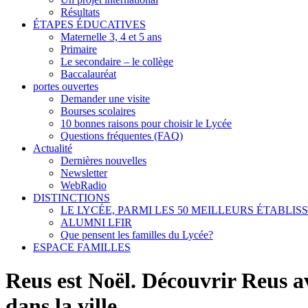
Résultats
ÉTAPES ÉDUCATIVES
Maternelle 3, 4 et 5 ans
Primaire
Le secondaire – le collège
Baccalauréat
portes ouvertes
Demander une visite
Bourses scolaires
10 bonnes raisons pour choisir le Lycée
Questions fréquentes (FAQ)
Actualité
Dernières nouvelles
Newsletter
WebRadio
DISTINCTIONS
LE LYCÉE, PARMI LES 50 MEILLEURS ÉTABLI
ALUMNI LFIR
Que pensent les familles du Lycée?
ESPACE FAMILLES
Reus est Noël. Découvrir Reus ave
dans la ville.