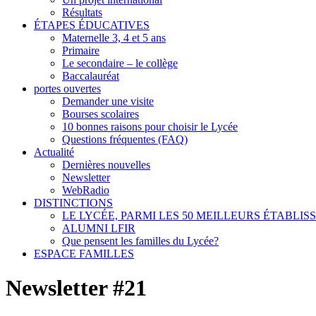
Résultats
ÉTAPES ÉDUCATIVES
Maternelle 3, 4 et 5 ans
Primaire
Le secondaire – le collège
Baccalauréat
portes ouvertes
Demander une visite
Bourses scolaires
10 bonnes raisons pour choisir le Lycée
Questions fréquentes (FAQ)
Actualité
Dernières nouvelles
Newsletter
WebRadio
DISTINCTIONS
LE LYCÉE, PARMI LES 50 MEILLEURS ÉTABLI
ALUMNI LFIR
Que pensent les familles du Lycée?
ESPACE FAMILLES
Newsletter #21