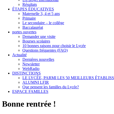
Résultats
ÉTAPES ÉDUCATIVES
Maternelle 3, 4 et 5 ans
Primaire
Le secondaire – le collège
Baccalauréat
portes ouvertes
Demander une visite
Bourses scolaires
10 bonnes raisons pour choisir le Lycée
Questions fréquentes (FAQ)
Actualité
Dernières nouvelles
Newsletter
WebRadio
DISTINCTIONS
LE LYCÉE, PARMI LES 50 MEILLEURS ÉTABLI
ALUMNI LFIR
Que pensent les familles du Lycée?
ESPACE FAMILLES
Bonne rentrée !