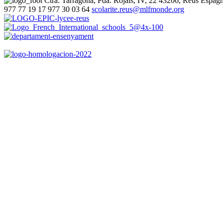
Ctra. Tarragona, Pda. Rojals, IV, 22
43206, Reus
Espag
977 77 19 17
977 30 03 64
scolarite.reus@mlfmonde.org