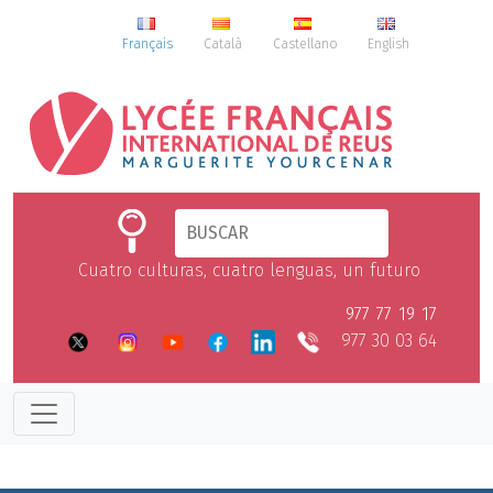
Français
Català
Castellano
English
Cuatro culturas, cuatro lenguas, un futuro
977 77 19 17
977 30 03 64