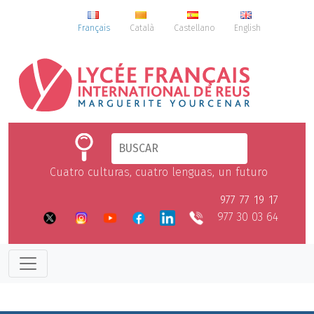
Français
Català
Castellano
English
Cuatro culturas, cuatro lenguas, un futuro
977 77 19 17
977 30 03 64