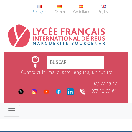
Français
Català
Castellano
English
Cuatro culturas, cuatro lenguas, un futuro
977 77 19 17
977 30 03 64