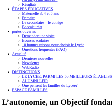
Résultats
ÉTAPES ÉDUCATIVES
Maternelle 3, 4 et 5 ans
Primaire
Le secondaire – le collège
Baccalauréat
portes ouvertes
Demander une visite
Bourses scolaires
10 bonnes raisons pour choisir le Lycée
Questions fréquentes (FAQ)
Actualité
Dernières nouvelles
Newsletter
WebRadio
DISTINCTIONS
LE LYCÉE, PARMI LES 50 MEILLEURS ÉTABLI
ALUMNI LFIR
Que pensent les familles du Lycée?
ESPACE FAMILLES
L’autonomie, un Objectif fonda