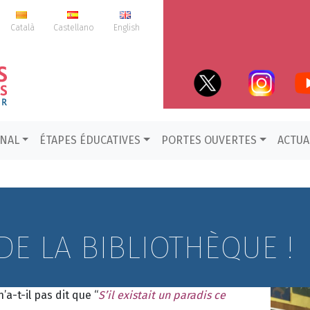
Català
Castellano
English
ONAL
ÉTAPES ÉDUCATIVES
PORTES OUVERTES
ACTUA
DE LA BIBLIOTHÈQUE !
a-t-il pas dit que “
S’il existait un paradis ce