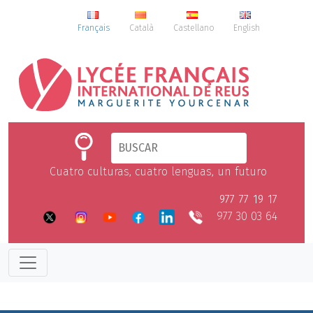
Français
Català
Castellano
English
Cuatro culturas, cuatro lenguas, un futuro
977 77 19 17
977 30 03 64