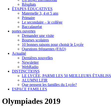
Résultats
ÉTAPES ÉDUCATIVES
Maternelle 3, 4 et 5 ans
Primaire
Le secondaire – le collège
Baccalauréat
portes ouvertes
Demander une visite
Bourses scolaires
10 bonnes raisons pour choisir le Lycée
Questions fréquentes (FAQ)
Actualité
Dernières nouvelles
Newsletter
WebRadio
DISTINCTIONS
LE LYCÉE, PARMI LES 50 MEILLEURS ÉTABLI
ALUMNI LFIR
Que pensent les familles du Lycée?
ESPACE FAMILLES
Olympiades 2019