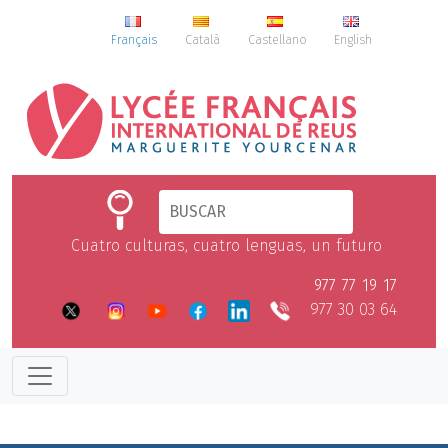
Français
Català
Castellano
English
Cuatro culturas, cuatro lenguas, un futuro
977 77 19 17
977 30 03 64