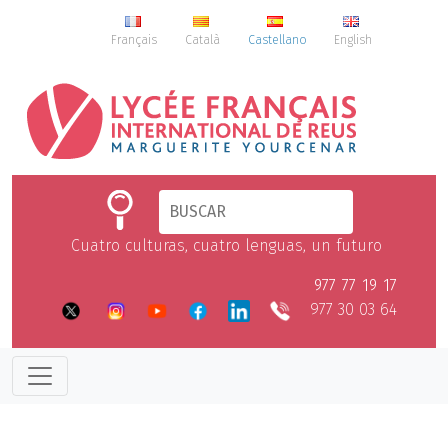
Français
Català
Castellano
English
Cuatro culturas, cuatro lenguas, un futuro
977 77 19 17
977 30 03 64