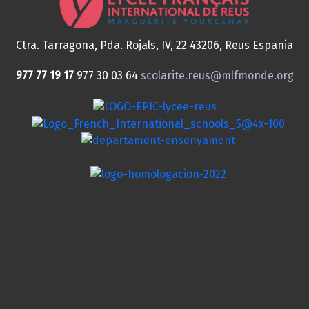
Ctra. Tarragona, Pda. Rojals, IV, 22
43206, Reus
Espania
977 77 19 17
977 30 03 64
scolarite.reus@mlfmonde.org