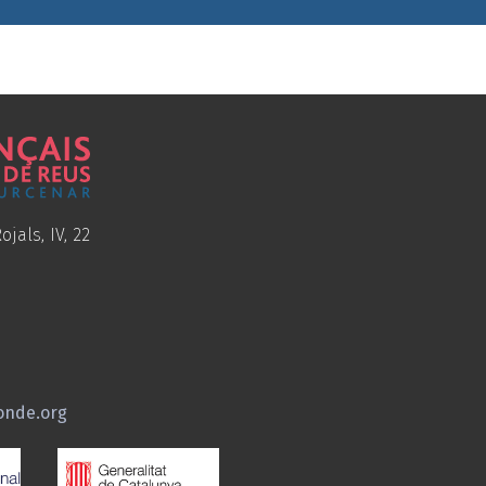
ojals, IV, 22
onde.org