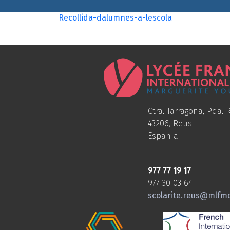
Recollida-dalumnes-a-lescola
Ctra. Tarragona, Pda. R
43206, Reus
Espania
977 77 19 17
977 30 03 64
scolarite.reus@mlfm