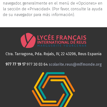
navegador, generalmente en el menú de «Opciones» en
la sección de «Privacidad». (Por favor, consulte la ayuda
de su navegador para más información).
Ctra. Tarragona, Pda. Rojals, IV, 22
43206, Reus
Espania
977 77 19 17
977 30 03 64
scolarite.reus@mlfmonde.org