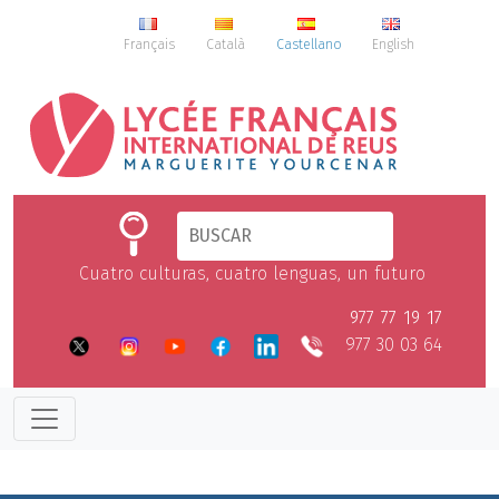
Français
Català
Castellano
English
Cuatro culturas, cuatro lenguas, un futuro
977 77 19 17
977 30 03 64