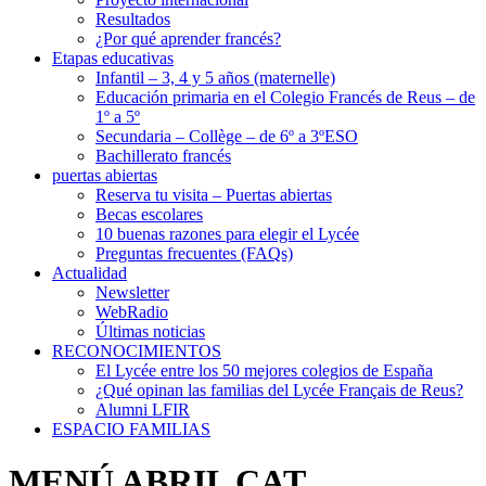
Resultados
¿Por qué aprender francés?
Etapas educativas
Infantil – 3, 4 y 5 años (maternelle)
Educación primaria en el Colegio Francés de Reus – de
1º a 5º
Secundaria – Collège – de 6º a 3ºESO
Bachillerato francés
puertas abiertas
Reserva tu visita – Puertas abiertas
Becas escolares
10 buenas razones para elegir el Lycée
Preguntas frecuentes (FAQs)
Actualidad
Newsletter
WebRadio
Últimas noticias
RECONOCIMIENTOS
El Lycée entre los 50 mejores colegios de España
¿Qué opinan las familias del Lycée Français de Reus?
Alumni LFIR
ESPACIO FAMILIAS
MENÚ ABRIL CAT