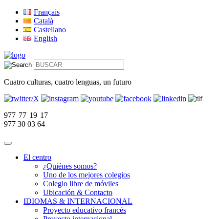
Français
Català
Castellano
English
Cuatro culturas, cuatro lenguas, un futuro
977 77 19 17
977 30 03 64
El centro
¿Quiénes somos?
Uno de los mejores colegios
Colegio libre de móviles
Ubicación & Contacto
IDIOMAS & INTERNACIONAL
Proyecto educativo francés
Proyecto internacional