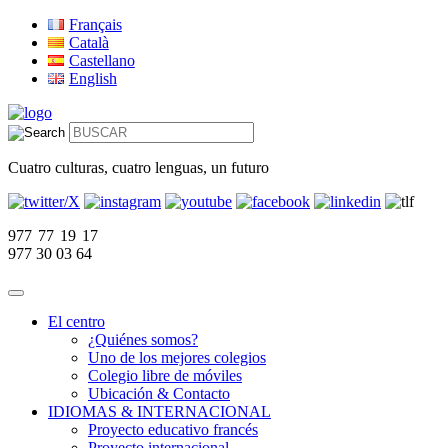
Français
Català
Castellano
English
Cuatro culturas, cuatro lenguas, un futuro
977 77 19 17
977 30 03 64
El centro
¿Quiénes somos?
Uno de los mejores colegios
Colegio libre de móviles
Ubicación & Contacto
IDIOMAS & INTERNACIONAL
Proyecto educativo francés
Proyecto internacional