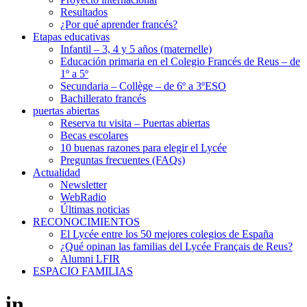
Resultados
¿Por qué aprender francés?
Etapas educativas
Infantil – 3, 4 y 5 años (maternelle)
Educación primaria en el Colegio Francés de Reus – de
1º a 5º
Secundaria – Collège – de 6º a 3ºESO
Bachillerato francés
puertas abiertas
Reserva tu visita – Puertas abiertas
Becas escolares
10 buenas razones para elegir el Lycée
Preguntas frecuentes (FAQs)
Actualidad
Newsletter
WebRadio
Últimas noticias
RECONOCIMIENTOS
El Lycée entre los 50 mejores colegios de España
¿Qué opinan las familias del Lycée Français de Reus?
Alumni LFIR
ESPACIO FAMILIAS
in