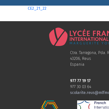
CE2_21_22
Ctra. Tarragona, Pda. R
43206, Reus
Espania
977 77 19 17
977 30 03 64
scolarite.reus@mlfm