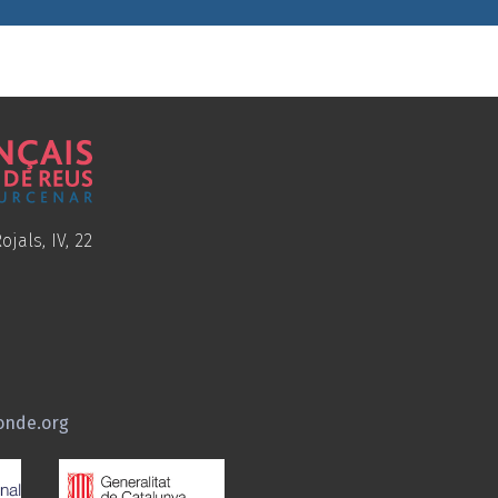
ojals, IV, 22
onde.org