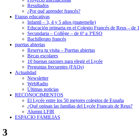
Resultados
¿Por qué aprender francés?
Etapas educativas
Infantil – 3, 4 y 5 años (maternelle)
Educación primaria en el Colegio Francés de Reus – de 1
Secundaria – Collège – de 6º a 3ºESO
Bachillerato francés
puertas abiertas
Reserva tu visita – Puertas abiertas
Becas escolares
10 buenas razones para elegir el Lycée
Preguntas frecuentes (FAQs)
Actualidad
Newsletter
WebRadio
Últimas noticias
RECONOCIMIENTOS
El Lycée entre los 50 mejores colegios de España
¿Qué opinan las familias del Lycée Français de Reus?
Alumni LFIR
ESPACIO FAMILIAS
3