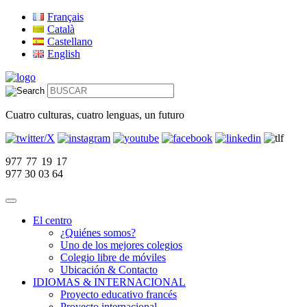
Français
Català
Castellano
English
Cuatro culturas, cuatro lenguas, un futuro
977 77 19 17
977 30 03 64
El centro
¿Quiénes somos?
Uno de los mejores colegios
Colegio libre de móviles
Ubicación & Contacto
IDIOMAS & INTERNACIONAL
Proyecto educativo francés
Proyecto internacional