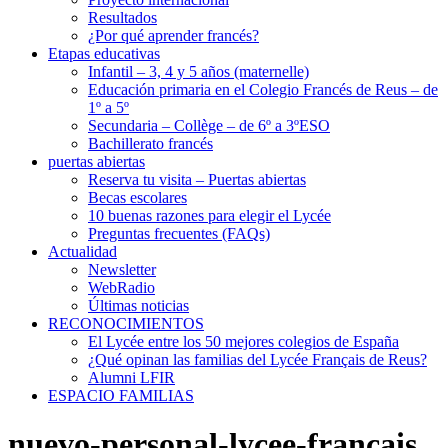
Resultados
¿Por qué aprender francés?
Etapas educativas
Infantil – 3, 4 y 5 años (maternelle)
Educación primaria en el Colegio Francés de Reus – de
1º a 5º
Secundaria – Collège – de 6º a 3ºESO
Bachillerato francés
puertas abiertas
Reserva tu visita – Puertas abiertas
Becas escolares
10 buenas razones para elegir el Lycée
Preguntas frecuentes (FAQs)
Actualidad
Newsletter
WebRadio
Últimas noticias
RECONOCIMIENTOS
El Lycée entre los 50 mejores colegios de España
¿Qué opinan las familias del Lycée Français de Reus?
Alumni LFIR
ESPACIO FAMILIAS
nuevo-personal-lycee-francais