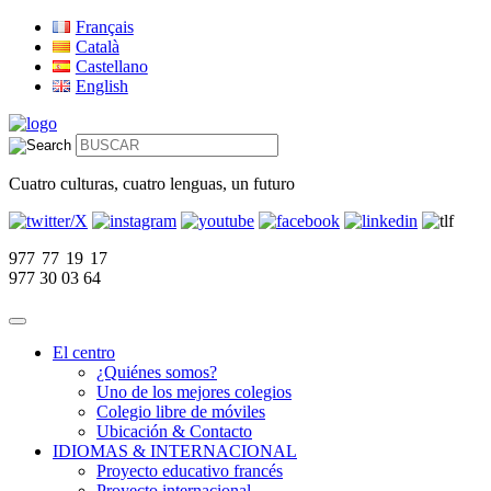
Français
Català
Castellano
English
Cuatro culturas, cuatro lenguas, un futuro
977 77 19 17
977 30 03 64
El centro
¿Quiénes somos?
Uno de los mejores colegios
Colegio libre de móviles
Ubicación & Contacto
IDIOMAS & INTERNACIONAL
Proyecto educativo francés
Proyecto internacional