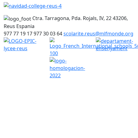
Ctra. Tarragona, Pda. Rojals, IV, 22
43206,
Reus
Espania
977 77 19 17
977 30 03 64
scolarite.reus@mlfmonde.org