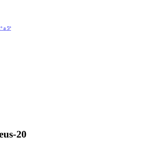
º a 5º
reus-20