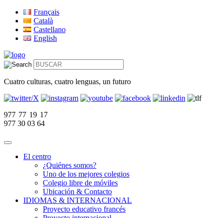
Français
Català
Castellano
English
Cuatro culturas, cuatro lenguas, un futuro
977 77 19 17
977 30 03 64
El centro
¿Quiénes somos?
Uno de los mejores colegios
Colegio libre de móviles
Ubicación & Contacto
IDIOMAS & INTERNACIONAL
Proyecto educativo francés
Proyecto internacional