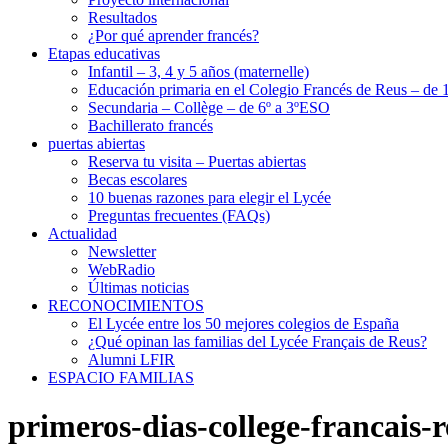
Resultados
¿Por qué aprender francés?
Etapas educativas
Infantil – 3, 4 y 5 años (maternelle)
Educación primaria en el Colegio Francés de Reus – de 1
Secundaria – Collège – de 6º a 3ºESO
Bachillerato francés
puertas abiertas
Reserva tu visita – Puertas abiertas
Becas escolares
10 buenas razones para elegir el Lycée
Preguntas frecuentes (FAQs)
Actualidad
Newsletter
WebRadio
Últimas noticias
RECONOCIMIENTOS
El Lycée entre los 50 mejores colegios de España
¿Qué opinan las familias del Lycée Français de Reus?
Alumni LFIR
ESPACIO FAMILIAS
primeros-dias-college-francais-