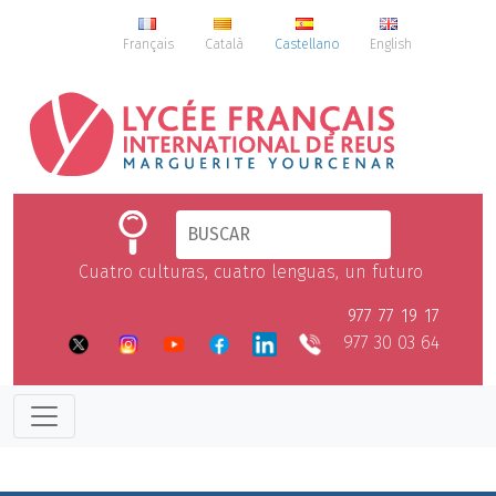
Français
Català
Castellano
English
Cuatro culturas, cuatro lenguas, un futuro
977 77 19 17
977 30 03 64