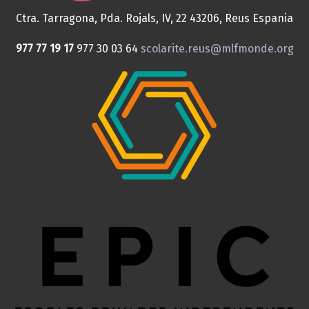
Ctra. Tarragona, Pda. Rojals, IV, 22
43206, Reus
Espania
977 77 19 17
977 30 03 64
scolarite.reus@mlfmonde.org