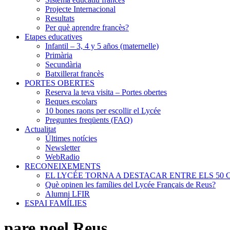
Projecte Internacional
Resultats
Per què aprendre francès?
Etapes educatives
Infantil – 3, 4 y 5 años (maternelle)
Primària
Secundària
Batxillerat francès
PORTES OBERTES
Reserva la teva visita – Portes obertes
Beques escolars
10 bones raons per escollir el Lycée
Preguntes freqüents (FAQ)
Actualitat
Últimes notícies
Newsletter
WebRadio
RECONEIXEMENTS
EL LYCÉE TORNA A DESTACAR ENTRE ELS 50 
Què opinen les famílies del Lycée Français de Reus?
Alumni LFIR
ESPAI FAMÍLIES
pare noel Reus