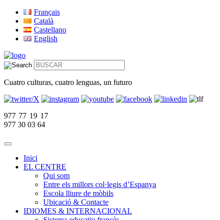
Français
Català
Castellano
English
Cuatro culturas, cuatro lenguas, un futuro
977 77 19 17
977 30 03 64
Inici
EL CENTRE
Qui som
Entre els millors col·legis d’Espanya
Escola lliure de mòbils
Ubicació & Contacte
IDIOMES & INTERNACIONAL
Sistema educatiu francès