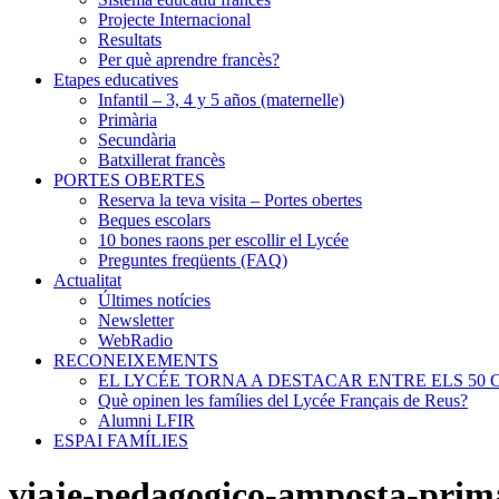
Projecte Internacional
Resultats
Per què aprendre francès?
Etapes educatives
Infantil – 3, 4 y 5 años (maternelle)
Primària
Secundària
Batxillerat francès
PORTES OBERTES
Reserva la teva visita – Portes obertes
Beques escolars
10 bones raons per escollir el Lycée
Preguntes freqüents (FAQ)
Actualitat
Últimes notícies
Newsletter
WebRadio
RECONEIXEMENTS
EL LYCÉE TORNA A DESTACAR ENTRE ELS 50 
Què opinen les famílies del Lycée Français de Reus?
Alumni LFIR
ESPAI FAMÍLIES
viaje-pedagogico-amposta-prima