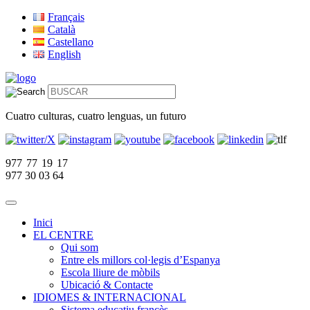
Français
Català
Castellano
English
Cuatro culturas, cuatro lenguas, un futuro
977 77 19 17
977 30 03 64
Inici
EL CENTRE
Qui som
Entre els millors col·legis d’Espanya
Escola lliure de mòbils
Ubicació & Contacte
IDIOMES & INTERNACIONAL
Sistema educatiu francès